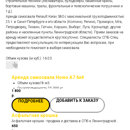
строительной техники (экскаваторы, бульдозеры, башенные краны,
бортовые машины, тралы, фронтальные и телескопические погрузчики и
т.д.).
Аренда самосвала Renault Kerax 380 с максимальной грузоподъемностью
25 т. в Санкт-Петербурге и его области (Колпино, Репино, Приморск, Мга,
Петродворец, Тихвин, Гатчин, Киршин, Выборг, Луга, Кронштадт, другие
районы и населенные пункты Ленинградской области). Прием заказов на
аренду может осуществляться круглосуточно. Специалисты СПБ-Спец
предоставляют консультацию по интересующим Вас вопросам, при
необходимости помогают в выборе самосвала.
Объем кузова (м.куб.): 16-20
Аренда самосвала Howo A7 6х4
Объем кузова18 м3
Грузоподъемность 25 000 кг
1 800
р.
ДОБАВИТЬ К ЗАКАЗУ
ПОДРОБНЕЕ
Асфальтная крошка
Асфальтная крошка - продажа и доставка в СПб и Ленинградской
650
области