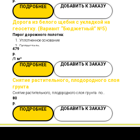
р.
ДОБАВИТЬ К ЗАКАЗУ
ПОДРОБНЕЕ
Дорога из белого щебня с укладкой на
геосетку. (Вариант “Бюджетный” №5)
Пирог дорожного полотна:
Уплотненное основание
Геотекстиль
479
Песчаная подушка 20 см.
р.
Геосетка.
/
1 м²
Щебень бутовый (белый) - слой 20 см.
ДОБАВИТЬ К ЗАКАЗУ
ПОДРОБНЕЕ
Снятие растительного, плодородного слоя
грунта
Снятие растительного, плодородного слоя грунта по
80
Ленинградской Области и Санкт-Петербургу.
р.
ДОБАВИТЬ К ЗАКАЗУ
ПОДРОБНЕЕ