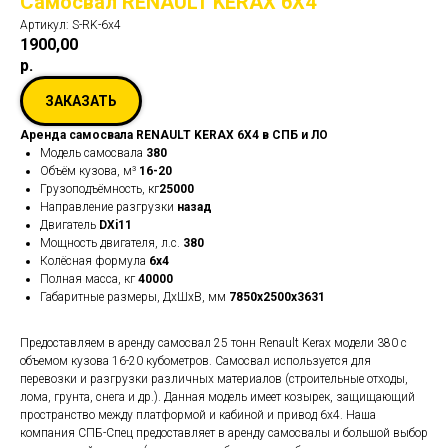
Самосвал RENAULT KERAX 6Х4
Артикул:
S-RK-6x4
1900,00
р.
ЗАКАЗАТЬ
Аренда самосвала RENAULT KERAX 6Х4 в СПБ и ЛО
Модель самосвала
380
Объём кузова, м³
16-20
Грузоподъёмность, кг
25000
Направление разгрузки
назад
Двигатель
DXi11
Мощность двигателя, л.с.
380
Колёсная формула
6х4
Полная масса, кг
40000
Габаритные размеры, ДхШхВ, мм
7850х2500х3631
Предоставляем в аренду самосвал 25 тонн Renault Kerax модели 380 с
объемом кузова 16-20 кубометров. Самосвал используется для
перевозки и разгрузки различных материалов (строительные отходы,
лома, грунта, снега и др.). Данная модель имеет козырек, защищающий
пространство между платформой и кабиной и привод 6х4. Наша
компания СПБ-Спец предоставляет в аренду самосвалы и большой выбор