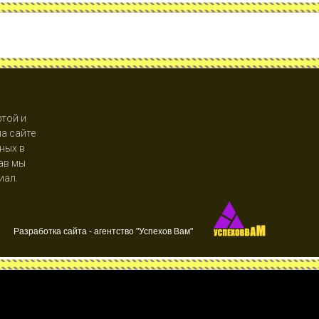
той и
а сайте
ных в
рав мы
иал.
Разработка сайта - агентство "Успехов Вам"