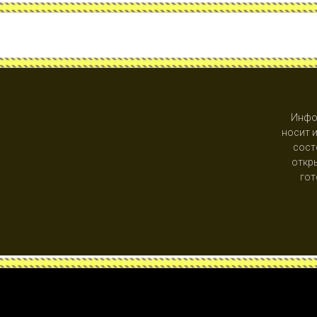
Инфо
носит 
сост
откры
гот