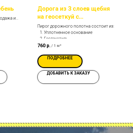
ебень
Дорога из 3 слоев щебня
на геосеткуй с
родажа и
расклинцовкой. Вариант
дской
Пирог дорожного полотна состоит из:
“Улучшенный” №6
Уплотненное основание
Геотекстиль
Песчаная подушка - 30 см.
760
р.
/
1 м²
Геосетка
Слой первый - щебень
ПОДРОБНЕЕ
известняковый 40/70, 20 см.
Слой второй - щебень
ДОБАВИТЬ К ЗАКАЗУ
известняковый, 20/40, 15 см.
Слой третий - щебень гранитный,
5/20, 8 см.