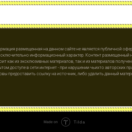
рмация размещенная на данном сайте не является публичной офер
исключительно информационный характер. Контент размещенный н
оит как из эксклюзивных материалов, так и из материалов получен
том доступе в сети интернет - при нарушении чьихто авторских п
овы предоставить ссылку на источник, либо удалить данный матер
Tilda
Made on