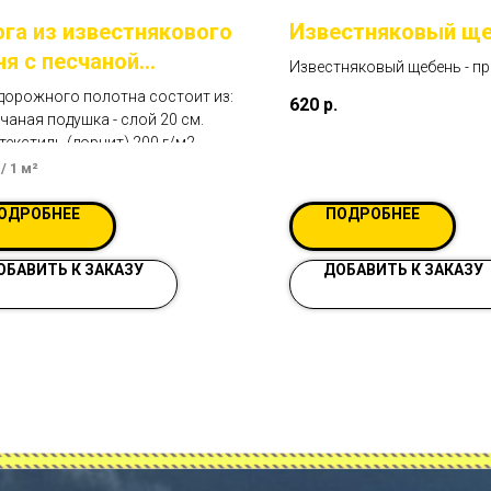
га из известнякового
Известняковый щ
я с песчаной
Известняковый щебень - п
шкой и геотекстилем.
доставка в СПб и Ленингра
дорожного полотна состоит из:
620
р.
области
иант "Эконом" №2)
чаная подушка - слой 20 см.
текстиль (дорнит) 200 г/м2.
ень известняковый - слой 15 см.
/
1 м²
ОДРОБНЕЕ
ПОДРОБНЕЕ
ОБАВИТЬ К ЗАКАЗУ
ДОБАВИТЬ К ЗАКАЗУ