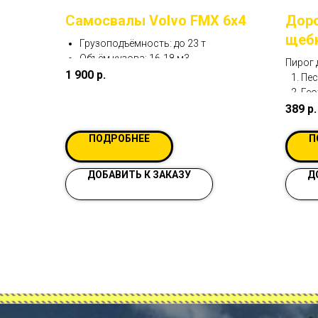
Самосвалы Volvo FMX 6x4
Доро
щебн
Грузоподъёмность: до 23 т
поду
Объём кузова: 16-18 м3
Пирог 
1 900
р.
(вар
Пес
Гео
Щеб
389
р.
ПОДРОБНЕЕ
П
ДОБАВИТЬ К ЗАКАЗУ
Д